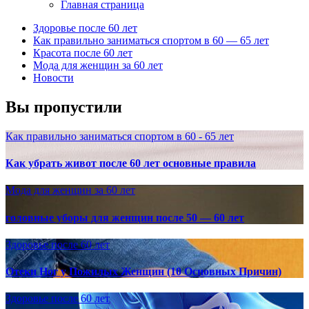
Главная страница
Здоровье после 60 лет
Как правильно заниматься спортом в 60 — 65 лет
Красота после 60 лет
Мода для женщин за 60 лет
Новости
Вы пропустили
Как правильно заниматься спортом в 60 - 65 лет
Как убрать живот после 60 лет основные правила
Мода для женщин за 60 лет
головные уборы для женщин после 50 — 60 лет
Здоровье после 60 лет
Отеки Ног у Пожилых Женщин (10 Основных Причин)
Здоровье после 60 лет