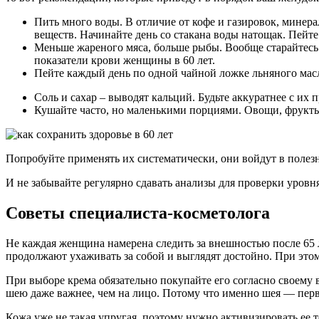
Пить много воды. В отличие от кофе и газировок, минера
веществ. Начинайте день со стакана воды натощак. Пейте 
Меньше жареного мяса, больше рыбы. Вообще старайтесь
показатели крови женщины в 60 лет.
Пейте каждый день по одной чайной ложке льняного масл
Соль и сахар – выводят кальций. Будьте аккуратнее с их
Кушайте часто, но маленькими порциями. Овощи, фрукты
Попробуйте применять их систематически, они войдут в полез
И не забывайте регулярно сдавать анализы для проверки уровня
Советы специалиста-косметолога
Не каждая женщина намерена следить за внешностью после 65 
продолжают ухаживать за собой и выглядят достойно. При этом
При выборе крема обязательно покупайте его согласно своему 
шею даже важнее, чем на лицо. Потому что именно шея — первы
Кожа уже не такая упругая, поэтому нужно активизировать ее т