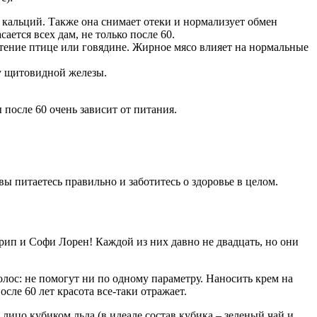
й кальций. Также она снимает отеки и нормализует обмен
ается всех дам, не только после 60.
тение птице или говядине. Жирное мясо влияет на нормальные
ту щитовидной железы.
после 60 очень зависит от питания.
ы питаетесь правильно и заботитесь о здоровье в целом.
рип и Софи Лорен! Каждой из них давно не двадцать, но они
олос: не помогут ни по одному параметру. Наносить крем на
ле 60 лет красота все-таки отражает.
лицо кубиком льда (в идеале состав кубика – зеленый чай и