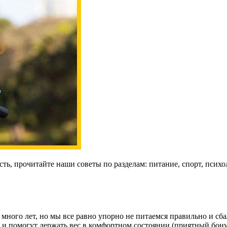
ть, прочитайте наши советы по разделам: питание, спорт, психол
ного лет, но мы все равно упорно не питаемся правильно и сбал
 и помогут держать вес в комфортном состоянии (приятный бону