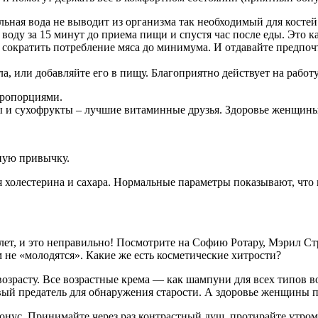
льная вода не выводит из организма так необходимый для косте
воду за 15 минут до приема пищи и спустя час после еды. Это кас
 сократить потребление мяса до минимума. И отдавайте предпоч
а, или добавляйте его в пищу. Благоприятно действует на рабо
 пропорциями.
 и сухофрукты – лучшие витаминные друзья. Здоровье женщины 
ную привычку.
 холестерина и сахара. Нормальные параметры показывают, что в
лет, и это неправильно! Посмотрите на Софию Ротару, Мэрил Ст
 не «молодятся». Какие же есть косметические хитрости?
возрасту. Все возрастные крема — как шампуни для всех типов в
й предатель для обнаружения старости. А здоровье женщины пос
онус. Принимайте через раз контрастный душ, протирайте утром 