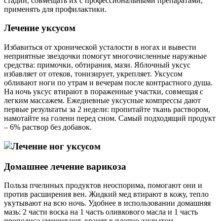
стадии, совмещать их с профессиональными препаратами,
применять для профилактики.
Лечение уксусом
Избавиться от хронической усталости в ногах и вывести
неприятные звездочки помогут многочисленные наружные
средства: примочки, обтирания, мази. Яблочный уксус
избавляет от отеков, тонизирует, укрепляет. Уксусом
обливают ноги по утрам и вечерам после контрастного душа.
На ночь уксус втирают в пораженные участки, совмещая с
легким массажем. Ежедневные уксусные компрессы дают
первые результаты за 2 недели: пропитайте ткань раствором,
намотайте на голени перед сном. Самый подходящий продукт
– 6% раствор без добавок.
Домашнее лечение варикоза
Польза пчелиных продуктов неоспорима, помогают они и
против расширения вен. Жидкий мед втирают в кожу, тепло
укутывают на всю ночь. Удобнее в использовании домашняя
мазь: 2 части воска на 1 часть оливкового масла и 1 часть
прополиса смешивают, хранят в плотно закрытом