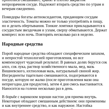
непрозрачном сосуде. Надлежит втирать средство по утрам и
вечерам ежедневно.
Помидоры богаты антиоксидантом, придающим сосудам
эластичность. Томаты можно не только употреблять в пищу,
но и делать обертывания. Тонкие ломтики прикладываются к
сосудистым звездочкам и узлам, сверху обматываются. Держат
компресс всю ночь. Повторять несколько раз в неделю.
Народные средства
Порой народные средства обладают специфическим запахом,
и непростой технологией приготовления, но все
компенсирует чудесный результат. В равных долях берутся сок
алоэ, сок лука, раствор хозяйственного мыла, мед, мазь
Вишневского, ихтиоловая мазь, натуральный свиной жир.
Ингредиенты тщательно смешиваются, подогреваются в
посуде, которую не жалко (после приготовления мази она
непригодна для продуктов), затем 4 дня смесь выстаивается.
Наносится на голени несколько раз в день.
В борьбе с варикозом хороши настои для приема внутрь.
Некоторые обладают смешанным действием: они применимы
и как внутреннее средство, и как наружное. Настойка