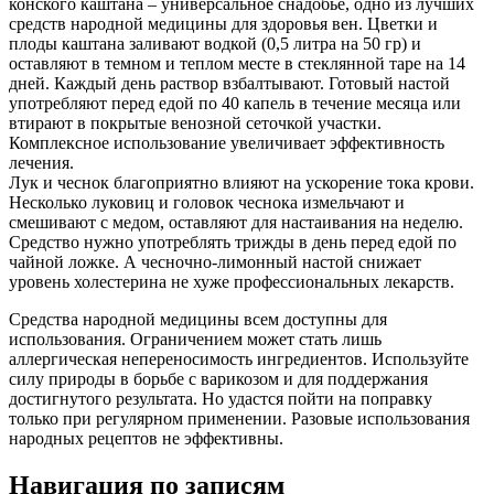
конского каштана – универсальное снадобье, одно из лучших
средств народной медицины для здоровья вен. Цветки и
плоды каштана заливают водкой (0,5 литра на 50 гр) и
оставляют в темном и теплом месте в стеклянной таре на 14
дней. Каждый день раствор взбалтывают. Готовый настой
употребляют перед едой по 40 капель в течение месяца или
втирают в покрытые венозной сеточкой участки.
Комплексное использование увеличивает эффективность
лечения.
Лук и чеснок благоприятно влияют на ускорение тока крови.
Несколько луковиц и головок чеснока измельчают и
смешивают с медом, оставляют для настаивания на неделю.
Средство нужно употреблять трижды в день перед едой по
чайной ложке. А чесночно-лимонный настой снижает
уровень холестерина не хуже профессиональных лекарств.
Средства народной медицины всем доступны для
использования. Ограничением может стать лишь
аллергическая непереносимость ингредиентов. Используйте
силу природы в борьбе с варикозом и для поддержания
достигнутого результата. Но удастся пойти на поправку
только при регулярном применении. Разовые использования
народных рецептов не эффективны.
Навигация по записям